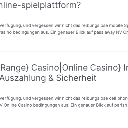
line-spielplattform?
Verfügung, und vergessen wir nicht das reibungslose mobile Sp
 Casino bedingungen aus. Ein genauer Blick auf pass away NV On
|Range} Casino|Online Casino} 
uszahlung & Sicherheit
Verfügung, und vergessen wir nicht das reibungslose cell phon
NV Online Casino bedingungen aus. Ein genauer Blick auf peris