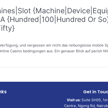
chines|Slot {Machine|Device|Eq
A {Hundred|100|Hundred Or So}
ifty}
Verfügung, und vergessen wir nicht das reibungslose mobile Sp
Online Casino bedingungen aus. Ein genauer Blick auf perish N
nks
Get in Tou
Visit us:
Suite SH05, 1st 
Centre, Ngong Rd, Nairobi