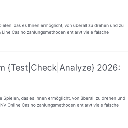
ielen, das es Ihnen ermöglicht, von überall zu drehen und zu
 Line Casino zahlungsmethoden entlarvt viele falsche
Im {Test|Check|Analyze} 2026:
e Spielen, das es Ihnen ermöglicht, von überall zu drehen und
h NV Online Casino zahlungsmethoden entlarvt viele falsche