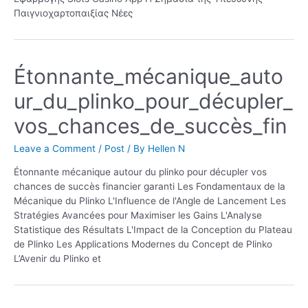
Παιγνιοχαρτοπαιξίας Νέες
Étonnante_mécanique_auto
ur_du_plinko_pour_décupler_
vos_chances_de_succès_fin
Leave a Comment
/
Post
/ By
Hellen N
Étonnante mécanique autour du plinko pour décupler vos
chances de succès financier garanti Les Fondamentaux de la
Mécanique du Plinko L'Influence de l'Angle de Lancement Les
Stratégies Avancées pour Maximiser les Gains L'Analyse
Statistique des Résultats L'Impact de la Conception du Plateau
de Plinko Les Applications Modernes du Concept de Plinko
L’Avenir du Plinko et