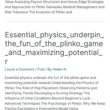
Value Analyzing Payout Structures and House Edge Strategies
and Approaches to Plinko Gameplay Bankroll Management and
Risk Tolerance The Evolution of Plinko and
Essential_physics_underpin_
the_fun_of_the_plinko_game
_and_maximizing_potential_
r
Leave a Comment
/
Post
/ By
Hellen N
Essential physics underpin the fun of the plinko game and
maximizing potential rewards Understanding the Physics of
Plinko The Role of Peg Placement Observing Patterns and
Identifying Trends Developing a Scoring Strategy The
Influence of Initial Conditions Beyond Beginner's Luck:
Advanced Techniques The Psychology of Plinko: Why We Keep
Playing Developing a Forecasting Model Using