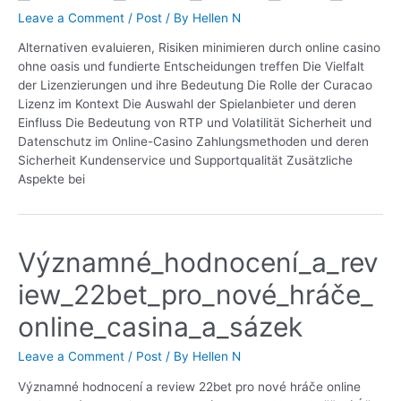
Leave a Comment
/
Post
/ By
Hellen N
Alternativen evaluieren, Risiken minimieren durch online casino
ohne oasis und fundierte Entscheidungen treffen Die Vielfalt
der Lizenzierungen und ihre Bedeutung Die Rolle der Curacao
Lizenz im Kontext Die Auswahl der Spielanbieter und deren
Einfluss Die Bedeutung von RTP und Volatilität Sicherheit und
Datenschutz im Online-Casino Zahlungsmethoden und deren
Sicherheit Kundenservice und Supportqualität Zusätzliche
Aspekte bei
Významné_hodnocení_a_rev
iew_22bet_pro_nové_hráče_
online_casina_a_sázek
Leave a Comment
/
Post
/ By
Hellen N
Významné hodnocení a review 22bet pro nové hráče online