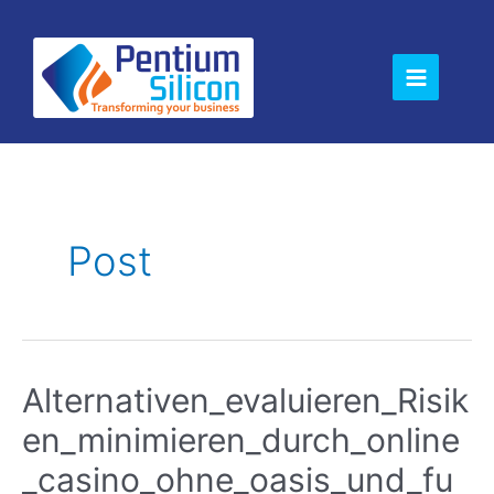
Skip
Main
to
content
Menu
Posts
pagination
Post
Alternativen_evaluieren_Risik
en_minimieren_durch_online
_casino_ohne_oasis_und_fu