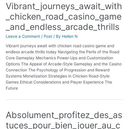
Vibrant_journeys_await_with
_chicken_road_casino_game
_and_endless_arcade_thrills
Leave a Comment
/
Post
/ By
Hellen N
Vibrant journeys await with chicken road casino game and
endless arcade thrills today Navigating the Perils of the Road:
Core Gameplay Mechanics Power-Ups and Customization
Options The Appeal of Arcade-Style Gameplay and the Casino
Connection The Psychology of Progression and Reward
Systems Monetization Strategies in Chicken Road-Style
Games Ethical Considerations and Player Experience The
Future
Absolument_profitez_des_as
tuces_pour_bien_jouer_au_c