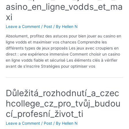
asino_en_ligne_vodds_et_ma
xi
Leave a Comment
/
Post
/ By
Hellen N
Absolument, profitez des astuces pour bien jouer au casino en
ligne vodds et maximiser vos chances Comprendre les
différents types de jeux proposés Les jeux avec croupiers en
direct : une expérience immersive Comment choisir un casino
en ligne vodds fiable et sécurisé Les éléments clés à vérifier
avant de s'inscrire Stratégies pour optimiser vos
Důležitá_rozhodnutí_a_czec
hcollege_cz_pro_tvůj_budou
cí_profesní_život_ti
Leave a Comment
/
Post
/ By
Hellen N